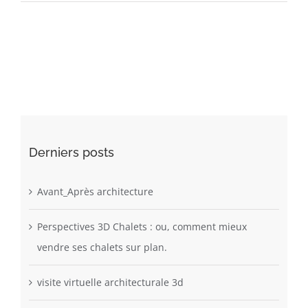
plan
éclaté
3D,
outil
indispensable
pour
les
commerciaux
en
Derniers posts
VEFA
Avant_Après architecture
Perspectives 3D Chalets : ou, comment mieux
vendre ses chalets sur plan.
visite virtuelle architecturale 3d