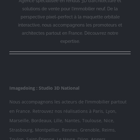
Agence spécialisée en rendus 3D d’architecture et
solutions de vente pour l’immobilier neuf. De la
perspective pixel-perfect à la maquette orbitale
interactive, nous accompagnons les promoteurs et
architectes partout en France.
Découvrez notre
expertise
.
Imagedoing : Studio 3D National
Nous accompagnons les acteurs de l’immobilier partout
en France. Retrouvez nos réalisations à
Paris
,
Lyon
,
Marseille
,
Bordeaux
,
Lille
,
Nantes
,
Toulouse
,
Nice
,
Strasbourg
,
Montpellier
,
Rennes
,
Grenoble
,
Reims
,
Toulon
,
Saint-Étienne
,
Le Havre
,
Dijon
,
Angers
,