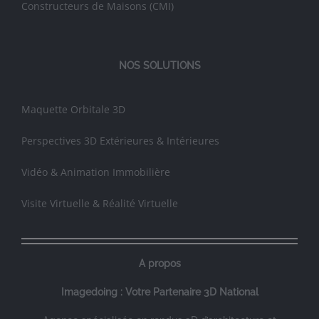
Constructeurs de Maisons (CMI)
NOS SOLUTIONS
Maquette Orbitale 3D
Perspectives 3D Extérieures & Intérieures
Vidéo & Animation Immobilière
Visite Virtuelle & Réalité Virtuelle
A propos
Imagedoing : Votre Partenaire 3D National