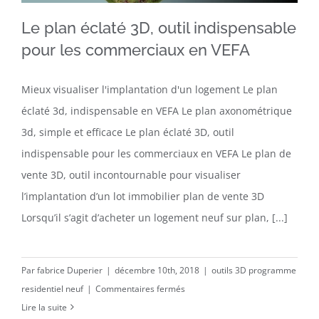
CONTACT
Le plan éclaté 3D, outil indispensable
pour les commerciaux en VEFA
Le plan éclaté 3D, outil indispensable pour les
Mieux visualiser l'implantation d'un logement Le plan
commerciaux en VEFA
éclaté 3d, indispensable en VEFA Le plan axonométrique
3d, simple et efficace Le plan éclaté 3D, outil
indispensable pour les commerciaux en VEFA Le plan de
vente 3D, outil incontournable pour visualiser
l’implantation d’un lot immobilier plan de vente 3D
Lorsqu’il s’agit d’acheter un logement neuf sur plan, [...]
Par
fabrice Duperier
|
décembre 10th, 2018
|
outils 3D programme
sur
residentiel neuf
|
Commentaires fermés
Le
Lire la suite